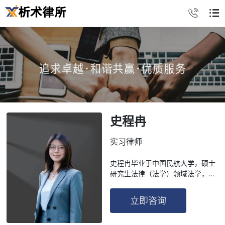
史程冉
实习律师
史程冉毕业于中国民航大学，硕士
研究生法律（法学）领域法学，全
日制毕业，在校期间担任学生会主
要成员，精通刑法、经济法、诉讼
立即咨询
法等。